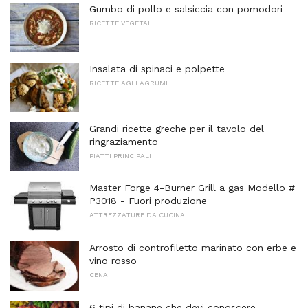
Gumbo di pollo e salsiccia con pomodori
RICETTE VEGETALI
Insalata di spinaci e polpette
RICETTE AGLI AGRUMI
Grandi ricette greche per il tavolo del
ringraziamento
PIATTI PRINCIPALI
Master Forge 4-Burner Grill a gas Modello #
P3018 - Fuori produzione
ATTREZZATURE DA CUCINA
Arrosto di controfiletto marinato con erbe e
vino rosso
CENA
6 tipi di banane che devi conoscere