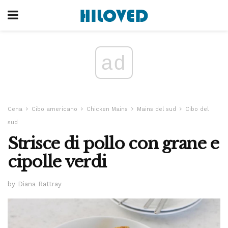
ad
Cena
Cibo americano
Chicken Mains
Mains del sud
Cibo del
sud
Strisce di pollo con grane e
cipolle verdi
by Diana Rattray