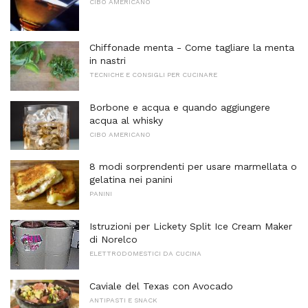
CIBO AMERICANO
Chiffonade menta - Come tagliare la menta
in nastri
TECNICHE E CONSIGLI PER CUCINARE
Borbone e acqua e quando aggiungere
acqua al whisky
CIBO AMERICANO
8 modi sorprendenti per usare marmellata o
gelatina nei panini
PANINI
Istruzioni per Lickety Split Ice Cream Maker
di Norelco
ELETTRODOMESTICI DA CUCINA
Caviale del Texas con Avocado
ANTIPASTI E SNACK