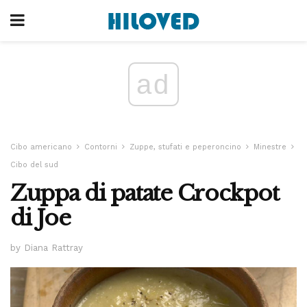
ad
Cibo americano
Contorni
Zuppe, stufati e peperoncino
Minestre
Cibo del sud
Zuppa di patate Crockpot
di Joe
by Diana Rattray