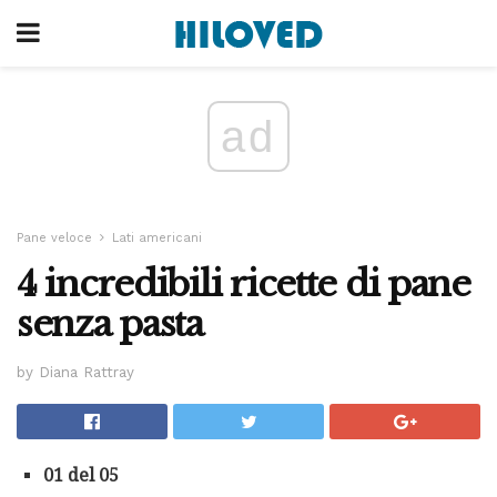
ad
Pane veloce
Lati americani
4 incredibili ricette di pane
senza pasta
by Diana Rattray
01 del 05