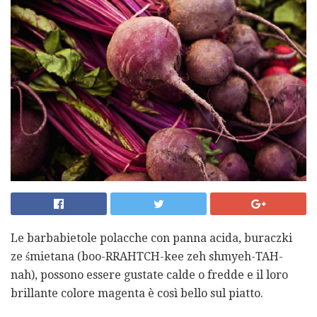
Le barbabietole polacche con panna acida, buraczki
ze śmietana (boo-RRAHTCH-kee zeh shmyeh-TAH-
nah), possono essere gustate calde o fredde e il loro
brillante colore magenta è così bello sul piatto.