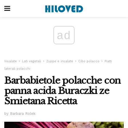
ad
Insalate
Lati vegetali
Zuppe e insalate
Cibo polacco
Piatti
laterali polacchi
Barbabietole polacche con
panna acida Buraczki ze
Smietana Ricetta
by Barbara Rolek