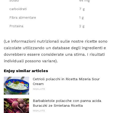
Sodio
44 mg
carboidrati
7 g
Fibra alimentare
1 g
Proteina
2 g
(Le informazioni nutrizionali sulle nostre ricette sono
calcolate utilizzando un database degli ingredienti e
dovrebbero essere considerate una stima. I risultati
individuali possono variare).
Enjoy similar articles
Cetrioli polacchi in Ricetta Mizeria Sour
Cream
INSALATE
Barbabietole polacche con panna acida
Buraczki ze Smietana Ricetta
INSALATE