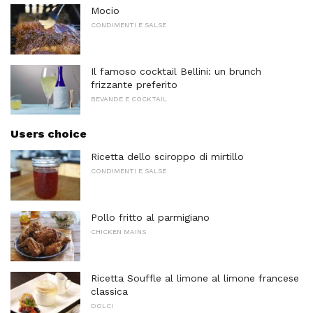
Mocio
CONDIMENTI E SALSE
Il famoso cocktail Bellini: un brunch
frizzante preferito
BEVANDE E COCKTAIL
Users choice
Ricetta dello sciroppo di mirtillo
CONDIMENTI E SALSE
Pollo fritto al parmigiano
CHICKEN MAINS
Ricetta Souffle al limone al limone francese
classica
DOLCI