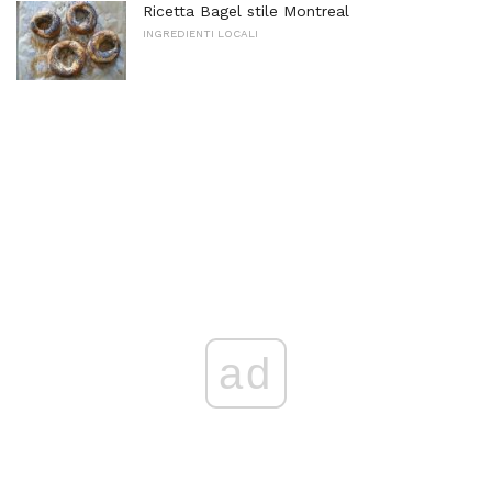
Ricetta Bagel stile Montreal
INGREDIENTI LOCALI
ad