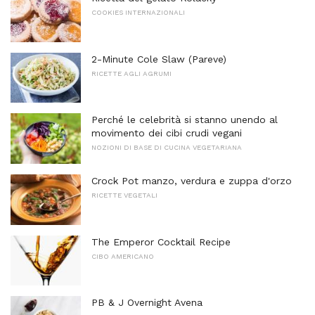
COOKIES INTERNAZIONALI
2-Minute Cole Slaw (Pareve)
RICETTE AGLI AGRUMI
Perché le celebrità si stanno unendo al
movimento dei cibi crudi vegani
NOZIONI DI BASE DI CUCINA VEGETARIANA
Crock Pot manzo, verdura e zuppa d'orzo
RICETTE VEGETALI
The Emperor Cocktail Recipe
CIBO AMERICANO
PB & J Overnight Avena