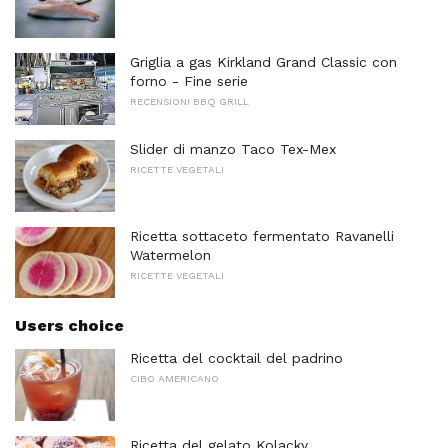
Griglia a gas Kirkland Grand Classic con
forno - Fine serie
RECENSIONI BBQ GRILL
Slider di manzo Taco Tex-Mex
RICETTE VEGETALI
Ricetta sottaceto fermentato Ravanelli
Watermelon
RICETTE VEGETALI
Users choice
Ricetta del cocktail del padrino
CIBO AMERICANO
Ricetta del gelato Kolacky