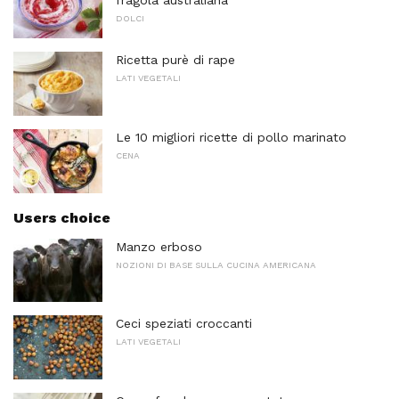
DOLCI
Ricetta purè di rape
LATI VEGETALI
Le 10 migliori ricette di pollo marinato
CENA
Users choice
Manzo erboso
NOZIONI DI BASE SULLA CUCINA AMERICANA
Ceci speziati croccanti
LATI VEGETALI