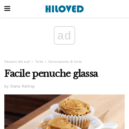
ad
Dessert del sud
Torte
Decorazione di torte
Facile penuche glassa
by Diana Rattray