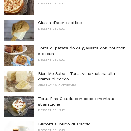
DESSERT DEL SUD
Glassa d'acero soffice
DESSERT DEL SUD
Torta di patata dolce glassata con bourbon
e pecan
DESSERT DEL SUD
Bien Me Sabe - Torta venezuelana alla
crema di cocco
CIBO LATINO-AMERICANO
Torta Pina Colada con cocco montata
guarnizione
DESSERT DEL SUD
Biscotti al burro di arachidi
DESSERT DEL SUD