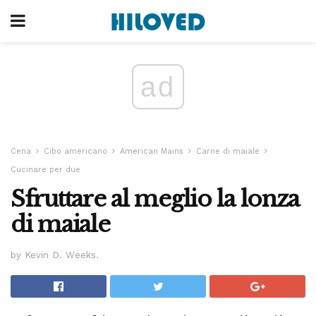
ad
Cena
Cibo americano
American Mains
Carne di maiale
Cucinare per due
Sfruttare al meglio la lonza
di maiale
by Kevin D. Weeks.