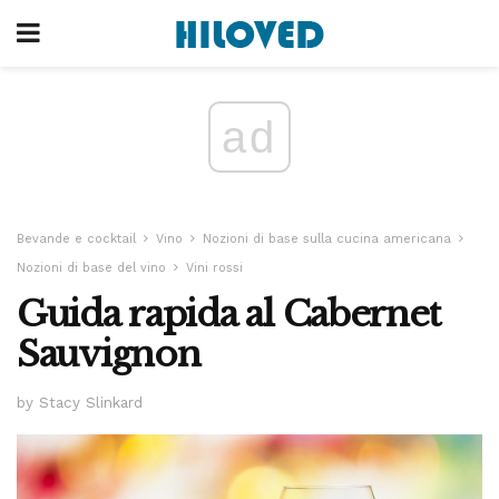
ad
Bevande e cocktail
Vino
Nozioni di base sulla cucina americana
Nozioni di base del vino
Vini rossi
Guida rapida al Cabernet
Sauvignon
by Stacy Slinkard