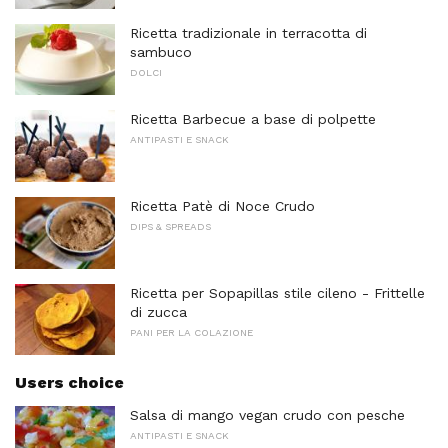
Ricetta tradizionale in terracotta di
sambuco
DOLCI
Ricetta Barbecue a base di polpette
ANTIPASTI E SNACK
Ricetta Patè di Noce Crudo
DIPS & SPREADS
Ricetta per Sopapillas stile cileno - Frittelle
di zucca
PANI PER LA COLAZIONE
Users choice
Salsa di mango vegan crudo con pesche
ANTIPASTI E SNACK