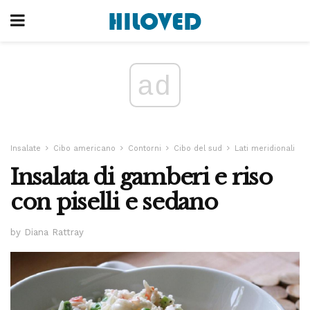
ad
Insalate
Cibo americano
Contorni
Cibo del sud
Lati meridionali
Insalata di gamberi e riso
con piselli e sedano
by Diana Rattray