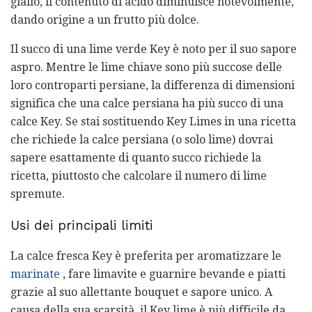
giallo, il contenuto di acido diminuisce notevolmente,
dando origine a un frutto più dolce.
Il succo di una lime verde Key è noto per il suo sapore
aspro. Mentre le lime chiave sono più succose delle
loro controparti persiane, la differenza di dimensioni
significa che una calce persiana ha più succo di una
calce Key. Se stai sostituendo Key Limes in una ricetta
che richiede la calce persiana (o solo lime) dovrai
sapere esattamente di quanto succo richiede la
ricetta, piuttosto che calcolare il numero di lime
spremute.
Usi dei principali limiti
La calce fresca Key è preferita per aromatizzare le
marinate
, fare limavite e guarnire bevande e piatti
grazie al suo allettante bouquet e sapore unico. A
causa della sua scarsità, il Key lime è più difficile da