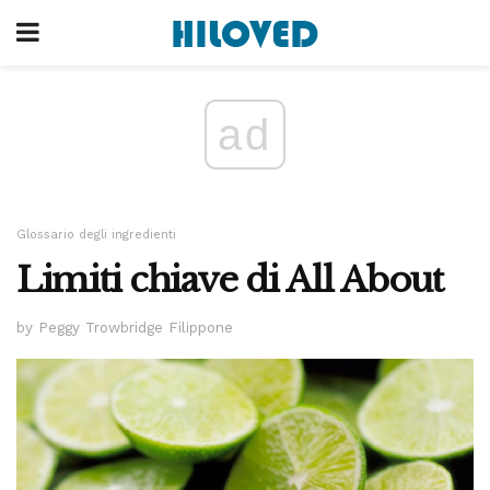
ad
Glossario degli ingredienti
Limiti chiave di All About
by Peggy Trowbridge Filippone