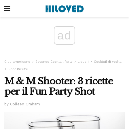
ad
Cibo americano
Bevande Cocktail Party
Liquori
Cocktail di vodka
Shot Ricette
M & M Shooter: 3 ricette
per il Fun Party Shot
by Colleen Graham