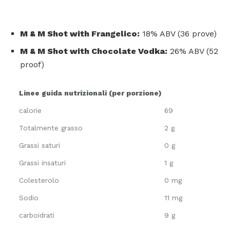
M & M Shot with Frangelico:
18% ABV (36 prove)
M & M Shot with Chocolate Vodka:
26% ABV (52
proof)
Linee guida nutrizionali (per porzione)
calorie
69
Totalmente grasso
2 g
Grassi saturi
0 g
Grassi insaturi
1 g
Colesterolo
0 mg
Sodio
11 mg
carboidrati
9 g