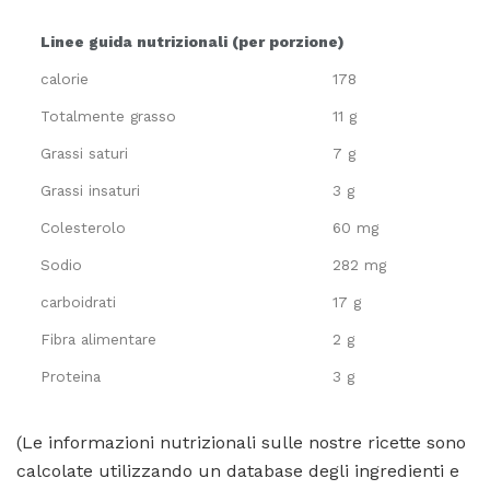
Linee guida nutrizionali (per porzione)
calorie
178
Totalmente grasso
11 g
Grassi saturi
7 g
Grassi insaturi
3 g
Colesterolo
60 mg
Sodio
282 mg
carboidrati
17 g
Fibra alimentare
2 g
Proteina
3 g
(Le informazioni nutrizionali sulle nostre ricette sono
calcolate utilizzando un database degli ingredienti e