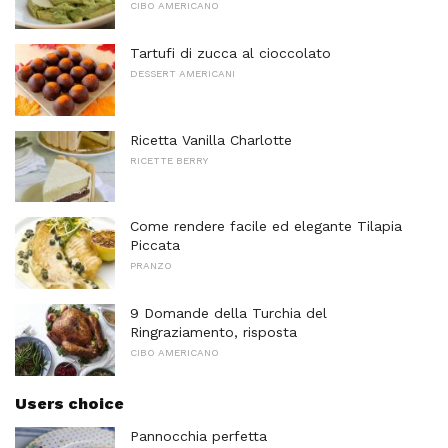
CIBO AMERICANO
Tartufi di zucca al cioccolato
DESSERT AMERICANI
Ricetta Vanilla Charlotte
RICETTE BERRY
Come rendere facile ed elegante Tilapia
Piccata
PRANZO
9 Domande della Turchia del
Ringraziamento, risposta
CIBO AMERICANO
Users choice
Pannocchia perfetta