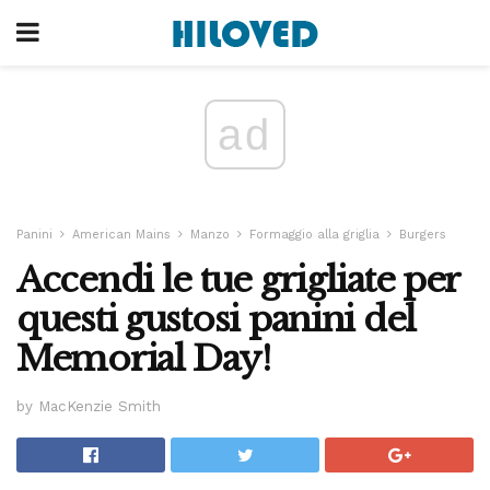
ad
Panini
American Mains
Manzo
Formaggio alla griglia
Burgers
Accendi le tue grigliate per
questi gustosi panini del
Memorial Day!
by MacKenzie Smith