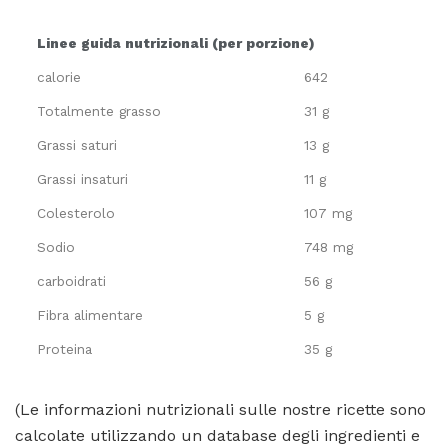
Linee guida nutrizionali (per porzione)
calorie
642
Totalmente grasso
31 g
Grassi saturi
13 g
Grassi insaturi
11 g
Colesterolo
107 mg
Sodio
748 mg
carboidrati
56 g
Fibra alimentare
5 g
Proteina
35 g
(Le informazioni nutrizionali sulle nostre ricette sono
calcolate utilizzando un database degli ingredienti e