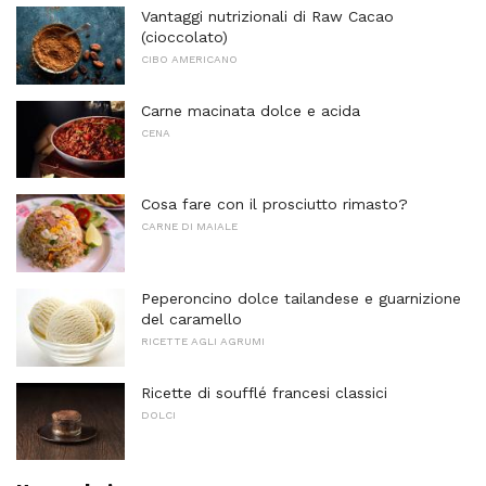
Vantaggi nutrizionali di Raw Cacao
(cioccolato)
CIBO AMERICANO
Carne macinata dolce e acida
CENA
Cosa fare con il prosciutto rimasto?
CARNE DI MAIALE
Peperoncino dolce tailandese e guarnizione
del caramello
RICETTE AGLI AGRUMI
Ricette di soufflé francesi classici
DOLCI