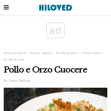
ad
American Mains
Ricette vegetali
Ricette al pepe
Chicken Mains
Ricette di pollo
Pollo e Orzo Cuocere
by Diana Rattray