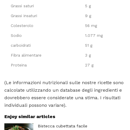
Grassi saturi
5 g
Grassi insaturi
9 g
Colesterolo
56 mg
Sodio
1.077 mg
carboidrati
51 g
Fibra alimentare
3 g
Proteina
27 g
(Le informazioni nutrizionali sulle nostre ricette sono
calcolate utilizzando un database degli ingredienti e
dovrebbero essere considerate una stima. I risultati
individuali possono variare).
Enjoy similar articles
Bistecca cubettata facile