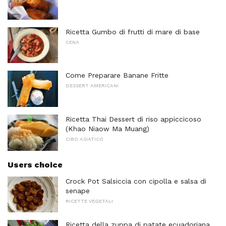
Ricetta Gumbo di frutti di mare di base
CENA
Come Preparare Banane Fritte
DESSERT AMERICANI
Ricetta Thai Dessert di riso appiccicoso
(Khao Niaow Ma Muang)
CIBO ASIATICO
Users choice
Crock Pot Salsiccia con cipolla e salsa di
senape
RICETTE VEGETALI
Ricetta della zuppa di patate ecuadoriana