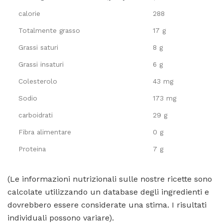
calorie
288
Totalmente grasso
17 g
Grassi saturi
8 g
Grassi insaturi
6 g
Colesterolo
43 mg
Sodio
173 mg
carboidrati
29 g
Fibra alimentare
0 g
Proteina
7 g
(Le informazioni nutrizionali sulle nostre ricette sono
calcolate utilizzando un database degli ingredienti e
dovrebbero essere considerate una stima. I risultati
individuali possono variare).