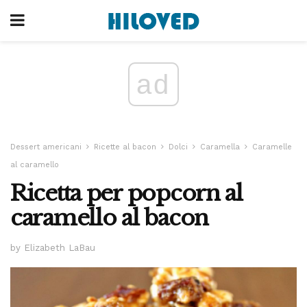
ad
Dessert americani
Ricette al bacon
Dolci
Caramella
Caramelle
al caramello
Ricetta per popcorn al
caramello al bacon
by Elizabeth LaBau