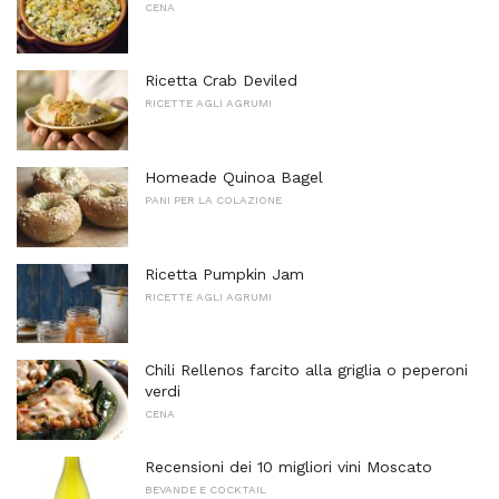
CENA
Ricetta Crab Deviled
RICETTE AGLI AGRUMI
Homeade Quinoa Bagel
PANI PER LA COLAZIONE
Ricetta Pumpkin Jam
RICETTE AGLI AGRUMI
Chili Rellenos farcito alla griglia o peperoni
verdi
CENA
Recensioni dei 10 migliori vini Moscato
BEVANDE E COCKTAIL