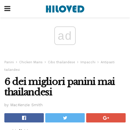
ad
Panini
Chicken Mains
Cibo thailandese
Impacchi
Antipasti
tailandesi
6 dei migliori panini mai
thailandesi
by MacKenzie Smith