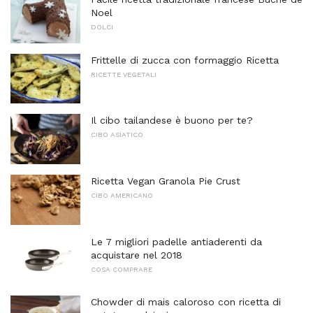
Noel
DOLCI
Frittelle di zucca con formaggio Ricetta
RICETTE VEGETALI
Il cibo tailandese è buono per te?
CIBO ASIATICO
Ricetta Vegan Granola Pie Crust
CIBO AMERICANO
Le 7 migliori padelle antiaderenti da
acquistare nel 2018
COSA COMPRARE
Chowder di mais caloroso con ricetta di