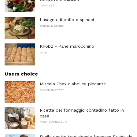
INSALATE
Lasagna di pollo e spinaci
CHICKEN MAINS
Khobz - Pane marocchino
PANI
Users choice
Miscela Chex diabolica piccante
SNACK RICETTE
Ricetta del formaggio contadino fatto in
casa
CIBO AMERICANO
Facile ricetta tradizionale francese Buche de