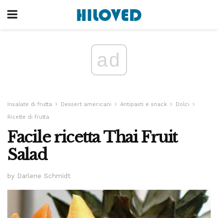
ad
Insalate di frutta
Dessert americani
Antipasti e snack
Dolci
Ricette di frutta
Facile ricetta Thai Fruit
Salad
by Darlene Schmidt