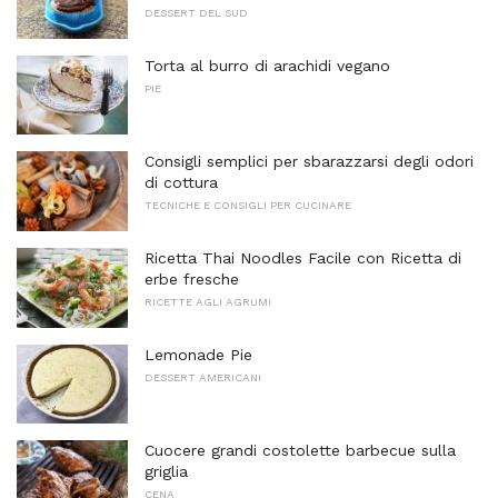
DESSERT DEL SUD
Torta al burro di arachidi vegano
PIE
Consigli semplici per sbarazzarsi degli odori
di cottura
TECNICHE E CONSIGLI PER CUCINARE
Ricetta Thai Noodles Facile con Ricetta di
erbe fresche
RICETTE AGLI AGRUMI
Lemonade Pie
DESSERT AMERICANI
Cuocere grandi costolette barbecue sulla
griglia
CENA