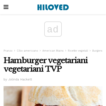
ad
Pranzo
Cibo americano
American Mains
Ricette vegetali
Burgers
Hamburger vegetariani
vegetariani TVP
by Jolinda Hackett