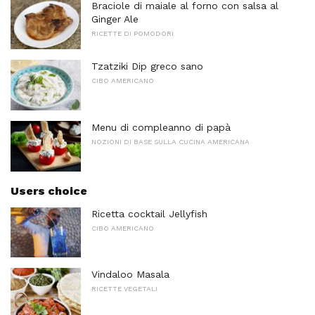
Braciole di maiale al forno con salsa al
Ginger Ale
RICETTE DI POMODORI
Tzatziki Dip greco sano
CIBO AMERICANO
Menu di compleanno di papà
NOZIONI DI BASE SULLA CUCINA AMERICANA
Users choice
Ricetta cocktail Jellyfish
CIBO AMERICANO
Vindaloo Masala
RICETTE VEGETALI