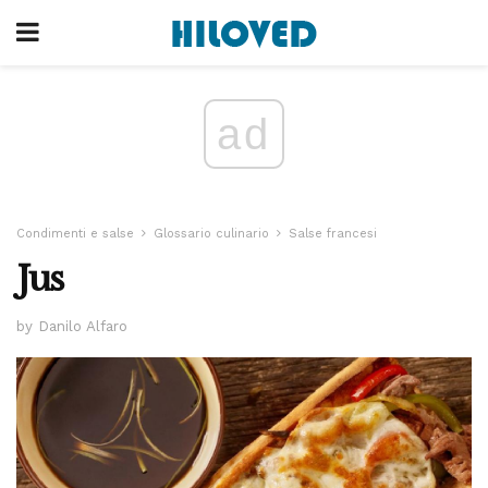
ad
Condimenti e salse
Glossario culinario
Salse francesi
Jus
by Danilo Alfaro