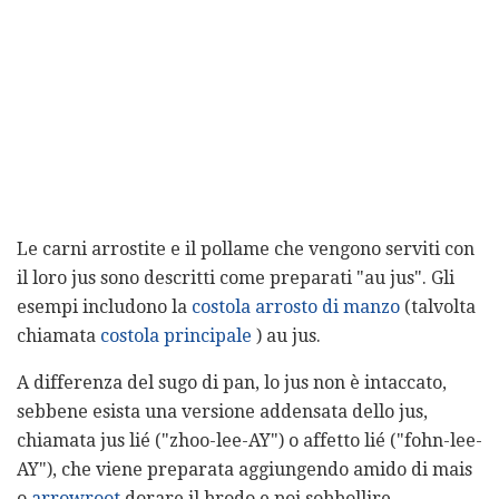
Le carni arrostite e il pollame che vengono serviti con
il loro jus sono descritti come preparati "au jus". Gli
esempi includono la
costola arrosto di manzo
(talvolta
chiamata
costola principale
) au jus.
A differenza del sugo di pan, lo jus non è intaccato,
sebbene esista una versione addensata dello jus,
chiamata jus lié ("zhoo-lee-AY") o affetto lié ("fohn-lee-
AY"), che viene preparata aggiungendo amido di mais
o
arrowroot
dorare il brodo e poi sobbollire.