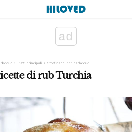
ad
arbecue
Piatti principali
Strofinacci per barbecue
icette di rub Turchia