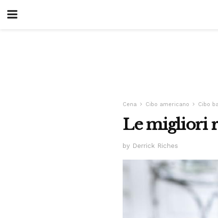
Cena
Cibo americano
Cibo b
Le migliori r
by Derrick Riches