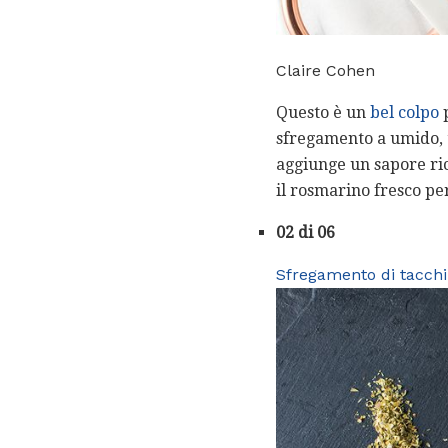
Claire Cohen
Questo è un
bel colpo
p
sfregamento a umido, t
aggiunge un sapore ric
il rosmarino fresco per
02 di 06
Sfregamento di tacchin