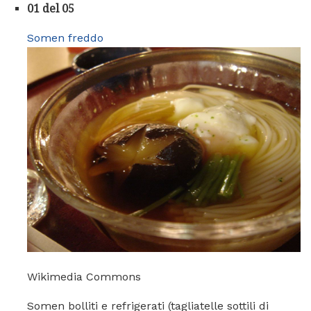
01 del 05
Somen freddo
Wikimedia Commons
Somen bolliti e refrigerati (tagliatelle sottili di