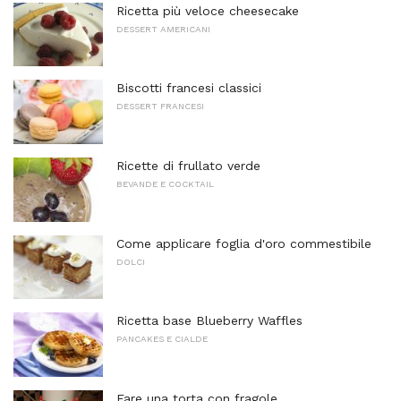
Ricetta più veloce cheesecake
DESSERT AMERICANI
Biscotti francesi classici
DESSERT FRANCESI
Ricette di frullato verde
BEVANDE E COCKTAIL
Come applicare foglia d'oro commestibile
DOLCI
Ricetta base Blueberry Waffles
PANCAKES E CIALDE
Fare una torta con fragole