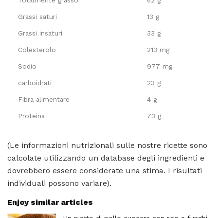
Totalmente grasso
62 g
Grassi saturi
13 g
Grassi insaturi
33 g
Colesterolo
213 mg
Sodio
977 mg
carboidrati
23 g
Fibra alimentare
4 g
Proteina
73 g
(Le informazioni nutrizionali sulle nostre ricette sono
calcolate utilizzando un database degli ingredienti e
dovrebbero essere considerate una stima. I risultati
individuali possono variare).
Enjoy similar articles