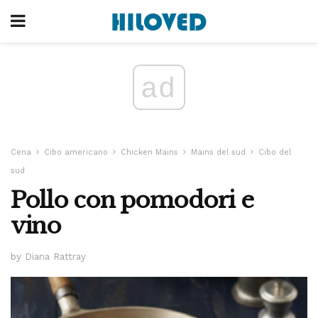
ad
Cena
Cibo americano
Chicken Mains
Mains del sud
Cibo del
sud
Pollo con pomodori e
vino
by Diana Rattray