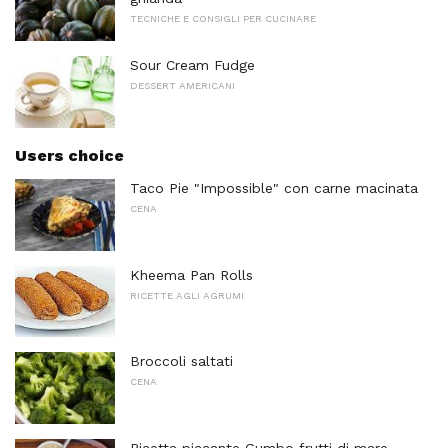
TECNICHE E CONSIGLI PER CUCINARE
Sour Cream Fudge
DESSERT AMERICANI
Users choice
Taco Pie "Impossible" con carne macinata
CENA
Kheema Pan Rolls
RICETTE AGLI AGRUMI
Broccoli saltati
CENA