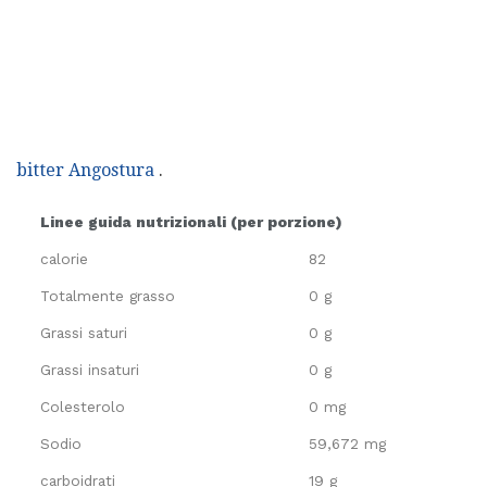
bitter Angostura
.
Linee guida nutrizionali (per porzione)
calorie
82
Totalmente grasso
0 g
Grassi saturi
0 g
Grassi insaturi
0 g
Colesterolo
0 mg
Sodio
59,672 mg
carboidrati
19 g