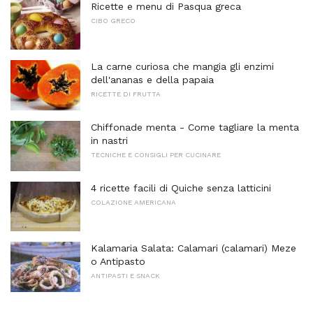
Ricette e menu di Pasqua greca
CIBO GRECO
La carne curiosa che mangia gli enzimi
dell'ananas e della papaia
RICETTE DI FRUTTA
Chiffonade menta - Come tagliare la menta
in nastri
TECNICHE E CONSIGLI PER CUCINARE
4 ricette facili di Quiche senza latticini
COLAZIONE AMERICANA
Kalamaria Salata: Calamari (calamari) Meze
o Antipasto
ANTIPASTI E SNACK