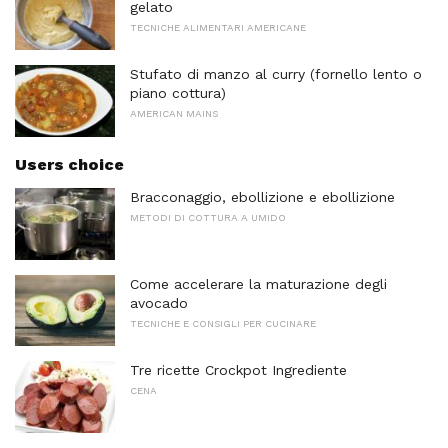
gelato
TECNICHE ALIMENTARI AMERICANE
Stufato di manzo al curry (fornello lento o
piano cottura)
AMERICAN MAINS
Users choice
Bracconaggio, ebollizione e ebollizione
METODI DI COTTURA A UMIDO
Come accelerare la maturazione degli
avocado
TECNICHE E CONSIGLI PER CUCINARE
Tre ricette Crockpot Ingrediente
CENA