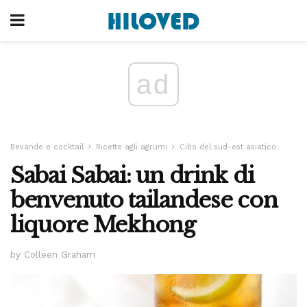
ad
Bevande e cocktail
Ricette agli agrumi
Cibo del sud-est asiatico
Sabai Sabai: un drink di
benvenuto tailandese con
liquore Mekhong
by Colleen Graham