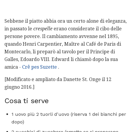
Sebbene il piatto abbia ora un certo alone di eleganza,
in passato le
crespelle
erano considerate il cibo delle
persone povere. Il cambiamento avvenne nel 1895,
quando Henri Carpentier, Maître al Café de Paris di
Montecarlo, li preparò al tavolo per il Principe di
Galles, Edoardo VIII. Edward li chiamò dopo la sua
amica -
Crê
pes Suzette
.
[Modificato e ampliato da Danette St. Onge il 12
giugno 2016.]
Cosa ti serve
1 uovo più 2 tuorli d'uovo (riserva 1 dei bianchi per
dopo)
2 cucchiai di zucchero (ometto se si preparano