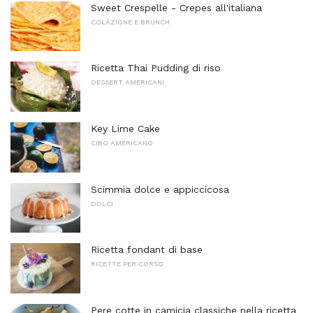
Sweet Crespelle - Crepes all'italiana
COLAZIONE E BRUNCH
Ricetta Thai Pudding di riso
DESSERT AMERICANI
Key Lime Cake
CIBO AMERICANO
Scimmia dolce e appiccicosa
DOLCI
Ricetta fondant di base
RICETTE PER CORSO
Pere cotte in camicia classiche nella ricetta