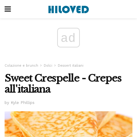
ad
Colazione e brunch
Dolci
Dessert italiani
Sweet Crespelle - Crepes
all'italiana
by Kyle Phillips