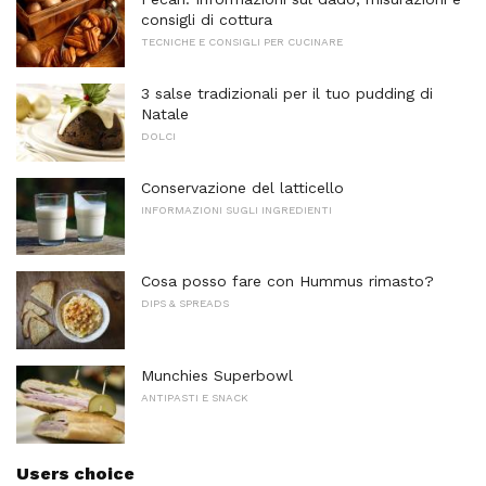
consigli di cottura
TECNICHE E CONSIGLI PER CUCINARE
3 salse tradizionali per il tuo pudding di
Natale
DOLCI
Conservazione del latticello
INFORMAZIONI SUGLI INGREDIENTI
Cosa posso fare con Hummus rimasto?
DIPS & SPREADS
Munchies Superbowl
ANTIPASTI E SNACK
Users choice