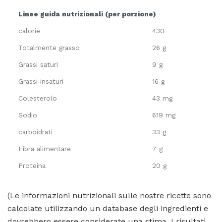
Linee guida nutrizionali (per porzione)
calorie
430
Totalmente grasso
26 g
Grassi saturi
9 g
Grassi insaturi
16 g
Colesterolo
43 mg
Sodio
619 mg
carboidrati
33 g
Fibra alimentare
7 g
Proteina
20 g
(Le informazioni nutrizionali sulle nostre ricette sono
calcolate utilizzando un database degli ingredienti e
dovrebbero essere considerate una stima. I risultati