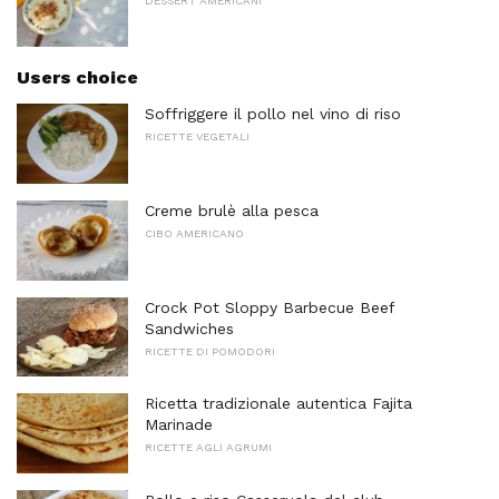
DESSERT AMERICANI
Users choice
Soffriggere il pollo nel vino di riso
RICETTE VEGETALI
Creme brulè alla pesca
CIBO AMERICANO
Crock Pot Sloppy Barbecue Beef
Sandwiches
RICETTE DI POMODORI
Ricetta tradizionale autentica Fajita
Marinade
RICETTE AGLI AGRUMI