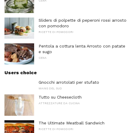
CENA
Sliders di polpette di peperoni rossi arrosto
con pomodoro
RICETTE DI POMODORI
Pentola a cottura lenta Arrosto con patate
e sugo
CENA
Users choice
Gnocchi arrotolati per stufato
MAINS DEL SUD
Tutto su Cheesecloth
ATTREZZATURE DA CUCINA
The Ultimate Meatball Sandwich
RICETTE DI POMODORI