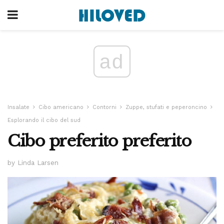
ad
Insalate
Cibo americano
Contorni
Zuppe, stufati e peperoncino
Esplorando il cibo del sud
Cibo preferito preferito
by Linda Larsen