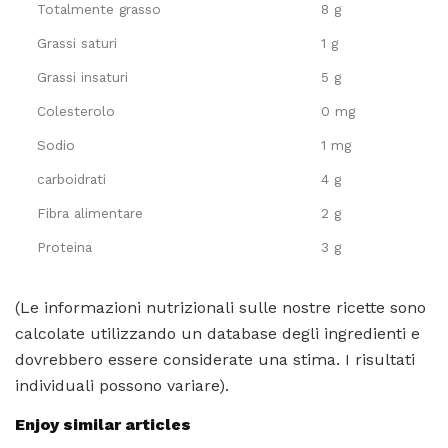
Totalmente grasso
8 g
Grassi saturi
1 g
Grassi insaturi
5 g
Colesterolo
0 mg
Sodio
1 mg
carboidrati
4 g
Fibra alimentare
2 g
Proteina
3 g
(Le informazioni nutrizionali sulle nostre ricette sono
calcolate utilizzando un database degli ingredienti e
dovrebbero essere considerate una stima. I risultati
individuali possono variare).
Enjoy similar articles