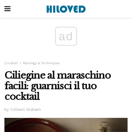
ad
Cocktail
Mixology & Techniques
Ciliegine al maraschino
facili: guarnisci il tuo
cocktail
by Colleen Graham