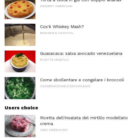
DESSERT AMERICANI
Cos'è Whiskey Mash?
BEVANDE E COCKTAIL
Guasacaca: salsa avocado venezuelana
RICETTE VEGETALI
Come sbollentare e congelare i broccoli
CONSERVAZIONE E DECAPAGGIO
Users choice
Ricetta dell'insalata del mirtillo modellato
crema
CIBO AMERICANO