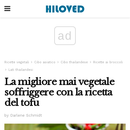
ad
Ricette vegetali
Cibo asiatico
Cibo thailandese
Ricette ai broccoli
Lati thailandesi
La migliore mai vegetale
soffriggere con la ricetta
del tofu
by Darlene Schmidt