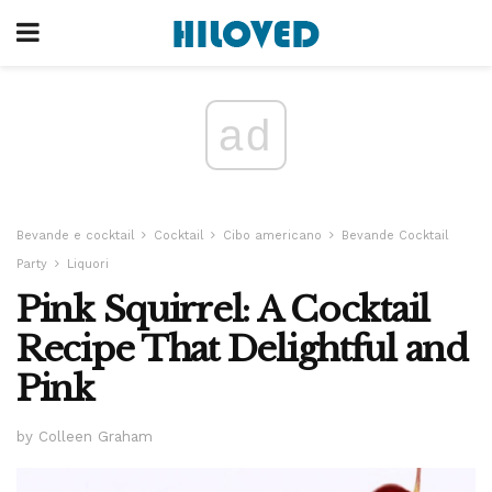
ad
Bevande e cocktail
Cocktail
Cibo americano
Bevande Cocktail
Party
Liquori
Pink Squirrel: A Cocktail
Recipe That Delightful and
Pink
by Colleen Graham