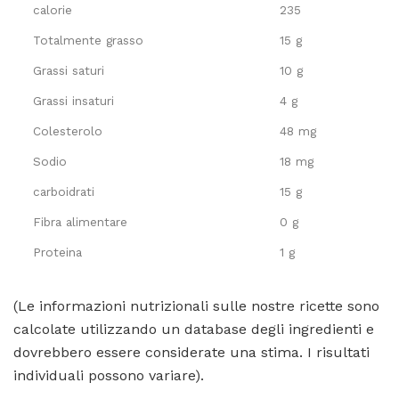
calorie
235
Totalmente grasso
15 g
Grassi saturi
10 g
Grassi insaturi
4 g
Colesterolo
48 mg
Sodio
18 mg
carboidrati
15 g
Fibra alimentare
0 g
Proteina
1 g
(Le informazioni nutrizionali sulle nostre ricette sono
calcolate utilizzando un database degli ingredienti e
dovrebbero essere considerate una stima. I risultati
individuali possono variare).