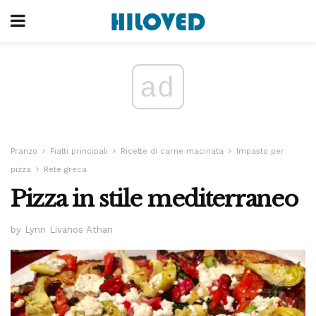
ad
Pranzo
Piatti principali
Ricette di carne macinata
Impasto per
pizza
Rete greca
Pizza in stile mediterraneo
by Lynn Livanos Athan