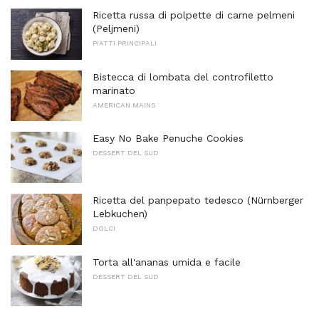
Ricetta russa di polpette di carne pelmeni
(Peljmeni)
PIATTI PRINCIPALI
Bistecca di lombata del controfiletto
marinato
AMERICAN MAINS
Easy No Bake Penuche Cookies
DESSERT DEL SUD
Ricetta del panpepato tedesco (Nürnberger
Lebkuchen)
DOLCI
Torta all'ananas umida e facile
DESSERT DEL SUD