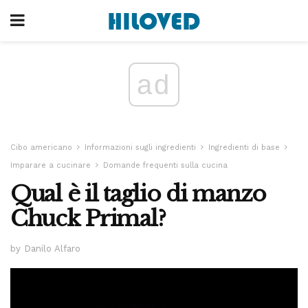
ad
Cibo americano
Informazioni sugli ingredienti
Ingredienti di base
Imparare a cucinare
Domande frequenti sulla cucina
Qual è il taglio di manzo
Chuck Primal?
by Danilo Alfaro