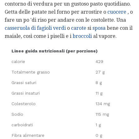
contorno di verdura per un gustoso pasto quotidiano.
Getta delle patate nel forno per arrostire o
cuocere
, o
fare un po 'di riso per andare con le costolette. Una
casseruola di fagioli verdi
o
carote
si
sposa
bene con il
maiale, così come i piselli e i
broccoli
al vapore.
Linee guida nutrizionali (per porzione)
calorie
429
Totalmente grasso
27 g
Grassi saturi
8 g
Grassi insaturi
11 g
Colesterolo
134 mg
Sodio
115 mg
carboidrati
1 g
Fibra alimentare
0 g