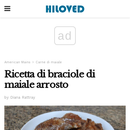
ad
American Mains
Carne di maiale
Ricetta di braciole di
maiale arrosto
by Diana Rattray