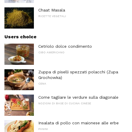
Chaat Masala
RICETTE VEGETALI
Users choice
Cetriolo dolce condimento
CIBO AMERICANO
Zuppa di piselli spezzati polacchi (Zupa
Grochowka)
CENA
Come tagliare le verdure sulla diagonale
NOZIONI DI BASE DI CUCINA CINESE
Insalata di pollo con maionese alle erbe
PANINI