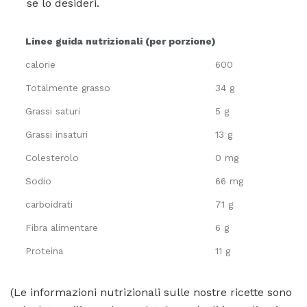
se lo desideri.
Linee guida nutrizionali (per porzione)
calorie
600
Totalmente grasso
34 g
Grassi saturi
5 g
Grassi insaturi
13 g
Colesterolo
0 mg
Sodio
66 mg
carboidrati
71 g
Fibra alimentare
6 g
Proteina
11 g
(Le informazioni nutrizionali sulle nostre ricette sono