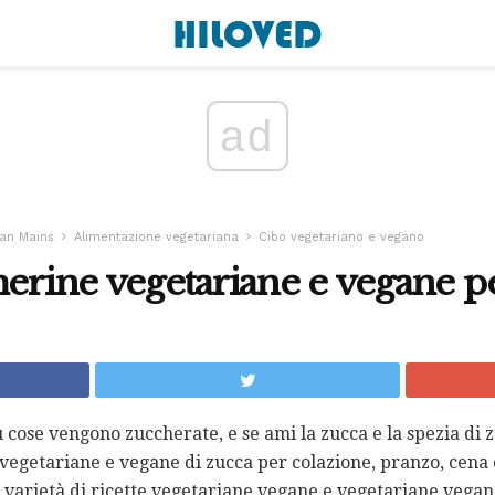
ad
an Mains
Alimentazione vegetariana
Cibo vegetariano e vegano
herine vegetariane e vegane p
cose vengono zuccherate, e se ami la zucca e la spezia di z
e vegetariane e vegane di zucca per colazione, pranzo, cena
 varietà di ricette vegetariane vegane e vegetariane vegane