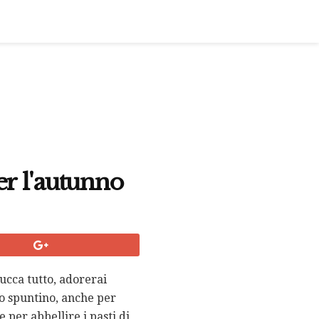
er l'autunno
ucca tutto, adorerai
 o spuntino, anche per
 per abbellire i pasti di