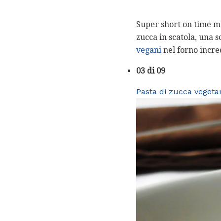
Super short on time ma
zucca in scatola, una s
vegani
nel forno incred
03 di 09
Pasta di zucca vegeta