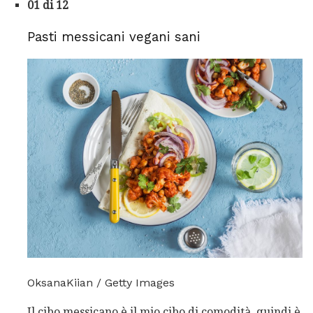
01 di 12
Pasti messicani vegani sani
OksanaKiian / Getty Images
Il cibo messicano è il mio cibo di comodità, quindi è