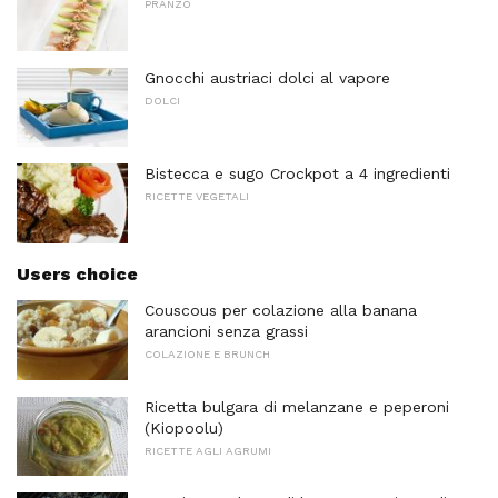
PRANZO
Gnocchi austriaci dolci al vapore
DOLCI
Bistecca e sugo Crockpot a 4 ingredienti
RICETTE VEGETALI
Users choice
Couscous per colazione alla banana
arancioni senza grassi
COLAZIONE E BRUNCH
Ricetta bulgara di melanzane e peperoni
(Kiopoolu)
RICETTE AGLI AGRUMI