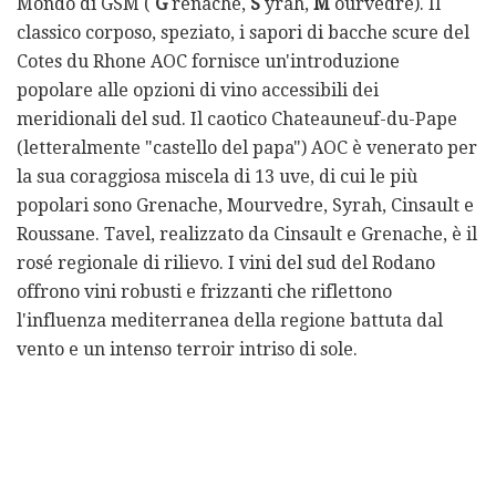
Mondo di GSM (
G
renache,
S
yrah,
M
ourvedre). Il
classico corposo, speziato, i sapori di bacche scure del
Cotes du Rhone AOC fornisce un'introduzione
popolare alle opzioni di vino accessibili dei
meridionali del sud. Il caotico Chateauneuf-du-Pape
(letteralmente "castello del papa") AOC è venerato per
la sua coraggiosa miscela di 13 uve, di cui le più
popolari sono Grenache, Mourvedre, Syrah, Cinsault e
Roussane. Tavel, realizzato da Cinsault e Grenache, è il
rosé regionale di rilievo. I vini del sud del Rodano
offrono vini robusti e frizzanti che riflettono
l'influenza mediterranea della regione battuta dal
vento e un intenso terroir intriso di sole.