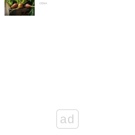
CENA
ad