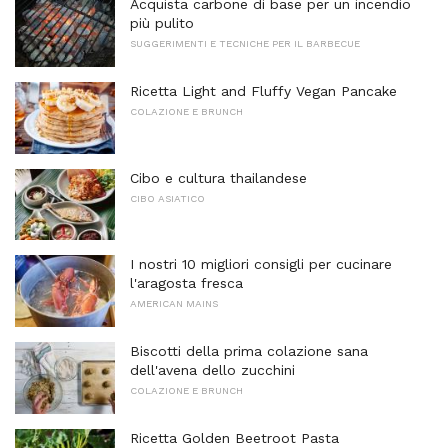
Acquista carbone di base per un incendio
più pulito
SUGGERIMENTI E TECNICHE PER IL BARBECUE
Ricetta Light and Fluffy Vegan Pancake
COLAZIONE E BRUNCH
Cibo e cultura thailandese
CIBO ASIATICO
I nostri 10 migliori consigli per cucinare
l'aragosta fresca
AMERICAN MAINS
Biscotti della prima colazione sana
dell'avena dello zucchini
COLAZIONE E BRUNCH
Ricetta Golden Beetroot Pasta