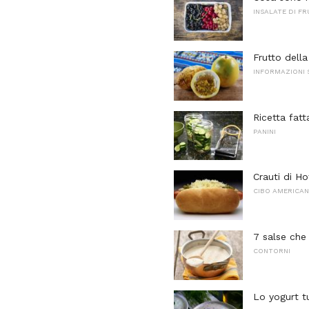
INSALATE DI F
Frutto dell
INFORMAZIONI 
Ricetta fatt
PANINI
Crauti di Ho
CIBO AMERICA
7 salse che
CONTORNI
Lo yogurt t