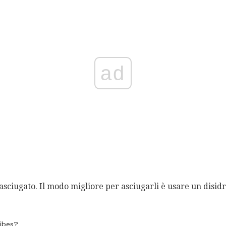
ad
asciugato. Il modo migliore per asciugarli è usare un disid
ibes?