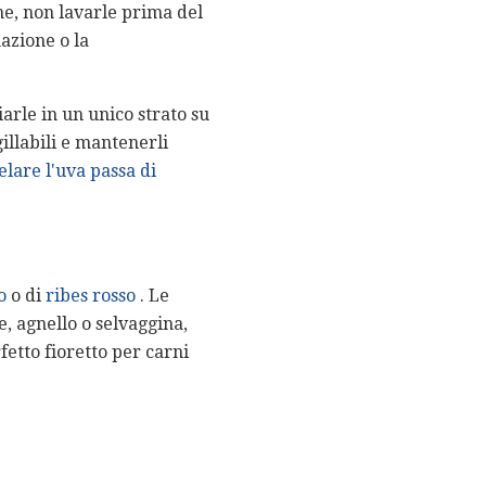
he, non lavarle prima del
azione o la
iarle in un unico strato su
gillabili e mantenerli
lare l'uva passa di
o
o di
ribes rosso
. Le
e, agnello o selvaggina,
fetto fioretto per carni