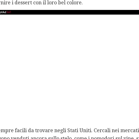
nire i dessert con il loro bel colore.
mpre facili da trovare negli Stati Uniti. Cercali nei mercati
gono venduti ancora sullo stelo, come i pomodori sul vine, s