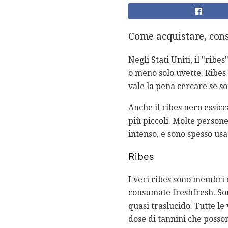
Come acquistare, conse
Negli Stati Uniti, il "rib
o meno solo uvette. Ribes
vale la pena cercare se son
Anche il ribes nero essic
più piccoli. Molte person
intenso, e sono spesso usa
Ribes
I veri ribes sono membri d
consumate freshfresh. Sono
quasi traslucido. Tutte le
dose di tannini che posson