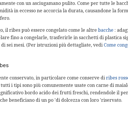
atamente con un asciugamano pulito. Come per tutte le bacc
umidità in eccesso ne accorcia la durata, causandone la form
fero.
o, il ribes può essere congelato come le altre
bacche
: adag
are fino a congelarle, trasferirle in sacchetti di plastica si
i sei mesi. (Per istruzioni più dettagliate, vedi
Come conge
ibes
ente conservato, in particolare come conserve di
ribes ross
 tutti i tipi sono più comunemente usate con carne di maial
ignificativo bordo acido dei frutti freschi, rendendole il per
he beneficiano di un po 'di dolcezza con loro 'riservato.