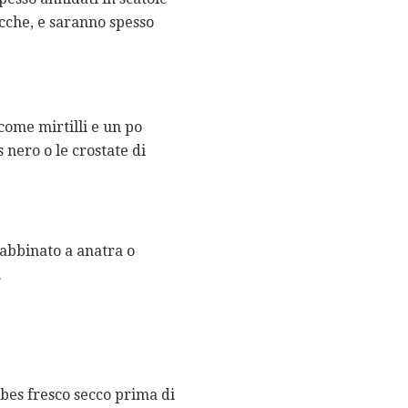
acche, e saranno spesso
 come mirtilli e un po
s nero o le crostate di
e abbinato a anatra o
.
ibes fresco secco prima di