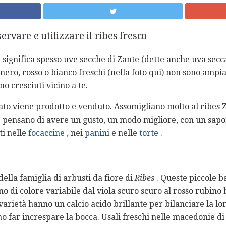
rvare e utilizzare il ribes fresco
es" significa spesso uve secche di Zante (dette anche uva secc
 nero, rosso o bianco freschi (nella foto qui) non sono amp
o cresciuti vicino a te.
cato viene prodotto e venduto. Assomigliano molto al ribes
e pensano di avere un gusto, un modo migliore, con un sapo
ti nelle
focaccine
, nei
panini
e nelle
torte
.
ella famiglia di arbusti da fiore di
Ribes
. Queste piccole b
 di colore variabile dal viola scuro scuro al rosso rubino 
 varietà hanno un calcio acido brillante per bilanciare la l
o far increspare la bocca. Usali freschi nelle macedonie di 