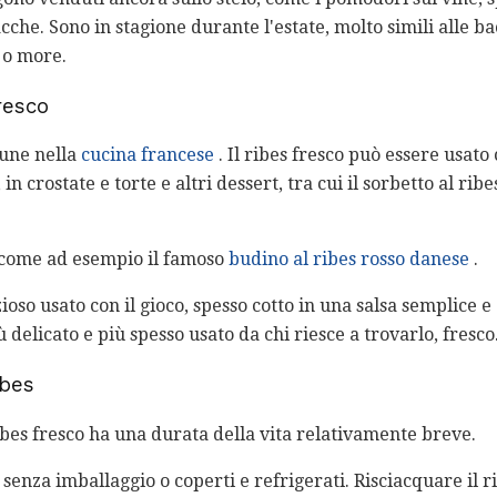
cche. Sono in stagione durante l'estate, molto simili alle b
 o more.
resco
mune nella
cucina francese
. Il ribes fresco può essere usato
n crostate e torte e altri dessert, tra cui il sorbetto al ribe
, come ad esempio il famoso
budino al ribes rosso danese
.
zioso usato con il gioco, spesso cotto in una salsa semplice 
ù delicato e più spesso usato da chi riesce a trovarlo, fresco
ibes
ibes fresco ha una durata della vita relativamente breve.
senza imballaggio o coperti e refrigerati. Risciacquare il r