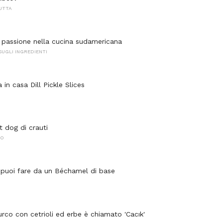
RUTTA
a passione nella cucina sudamericana
SUGLI INGREDIENTI
a in casa Dill Pickle Slices
t dog di crauti
NO
 puoi fare da un Béchamel di base
urco con cetrioli ed erbe è chiamato 'Cacık'