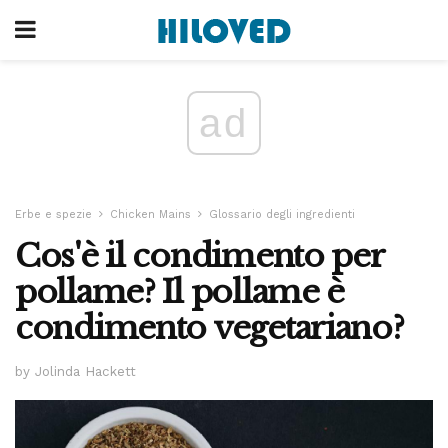
ad
Erbe e spezie
Chicken Mains
Glossario degli ingredienti
Cos'è il condimento per
pollame? Il pollame è
condimento vegetariano?
by Jolinda Hackett