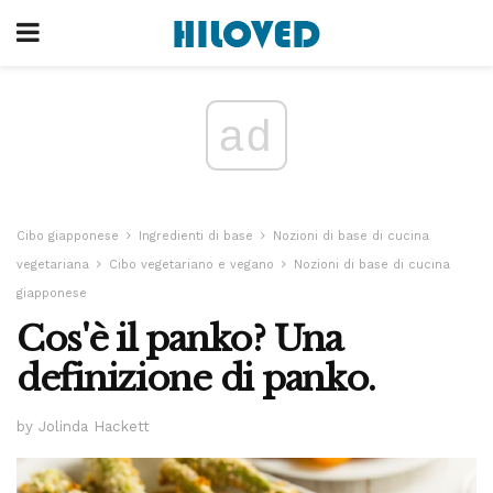
ad
Cibo giapponese
Ingredienti di base
Nozioni di base di cucina
vegetariana
Cibo vegetariano e vegano
Nozioni di base di cucina
giapponese
Cos'è il panko? Una
definizione di panko.
by Jolinda Hackett