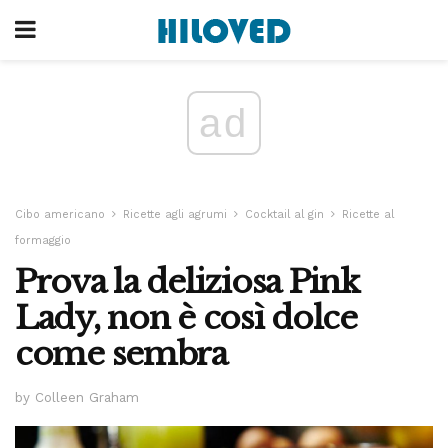
ad
Cibo americano
Ricette agli agrumi
Cocktail al gin
Ricette al
formaggio
Prova la deliziosa Pink
Lady, non è così dolce
come sembra
by Colleen Graham