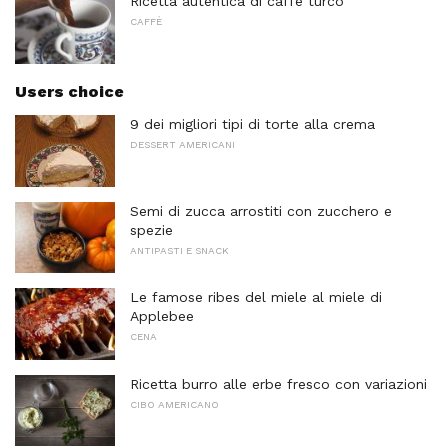
Ricetta autentica di caffè turco
CAFFÈ
Users choice
9 dei migliori tipi di torte alla crema
DESSERT AMERICANI
Semi di zucca arrostiti con zucchero e
spezie
ANTIPASTI E SNACK
Le famose ribes del miele al miele di
Applebee
CENA
Ricetta burro alle erbe fresco con variazioni
CIBO AMERICANO