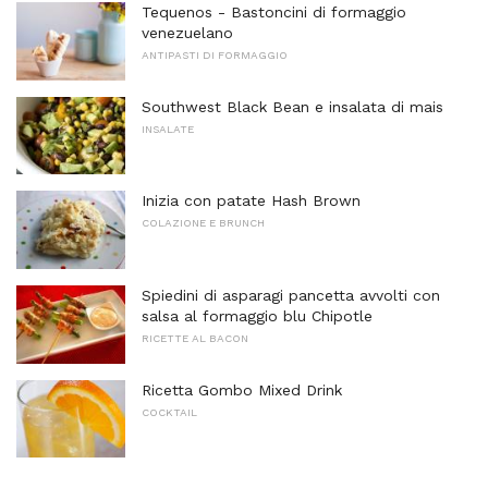
Tequenos - Bastoncini di formaggio
venezuelano
ANTIPASTI DI FORMAGGIO
Southwest Black Bean e insalata di mais
INSALATE
Inizia con patate Hash Brown
COLAZIONE E BRUNCH
Spiedini di asparagi pancetta avvolti con
salsa al formaggio blu Chipotle
RICETTE AL BACON
Ricetta Gombo Mixed Drink
COCKTAIL