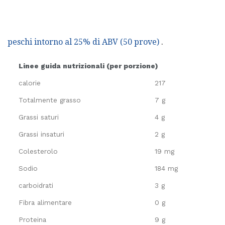
peschi intorno al 25% di ABV (50 prove)
.
Linee guida nutrizionali (per porzione)
calorie
217
Totalmente grasso
7 g
Grassi saturi
4 g
Grassi insaturi
2 g
Colesterolo
19 mg
Sodio
184 mg
carboidrati
3 g
Fibra alimentare
0 g
Proteina
9 g