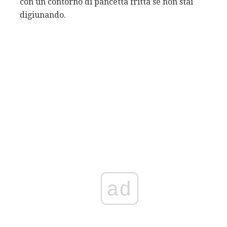
con un contorno di pancetta fritta se non stai
digiunando.
ad