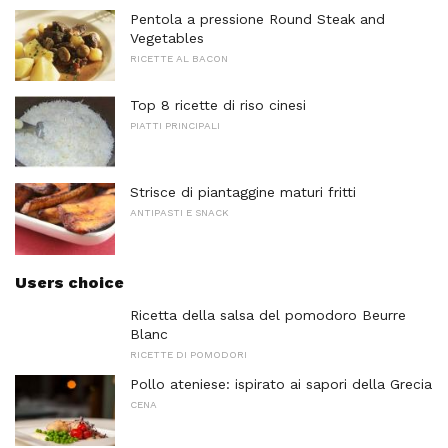
Pentola a pressione Round Steak and
Vegetables
RICETTE AL BACON
Top 8 ricette di riso cinesi
PIATTI PRINCIPALI
Strisce di piantaggine maturi fritti
ANTIPASTI E SNACK
Users choice
Ricetta della salsa del pomodoro Beurre
Blanc
RICETTE DI POMODORI
Pollo ateniese: ispirato ai sapori della Grecia
CENA