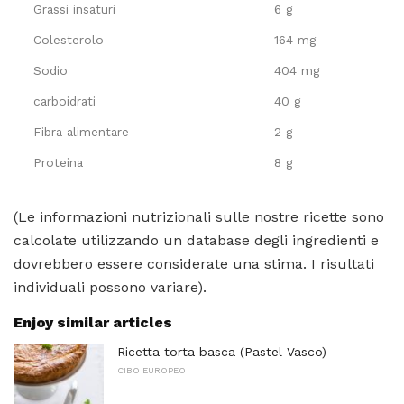
Grassi insaturi
6 g
Colesterolo
164 mg
Sodio
404 mg
carboidrati
40 g
Fibra alimentare
2 g
Proteina
8 g
(Le informazioni nutrizionali sulle nostre ricette sono
calcolate utilizzando un database degli ingredienti e
dovrebbero essere considerate una stima. I risultati
individuali possono variare).
Enjoy similar articles
Ricetta torta basca (Pastel Vasco)
CIBO EUROPEO