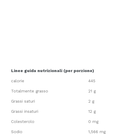
Linee guida nutrizionali (per porzione)
calorie
445
Totalmente grasso
21 g
Grassi saturi
2 g
Grassi insaturi
12 g
Colesterolo
0 mg
Sodio
1,566 mg