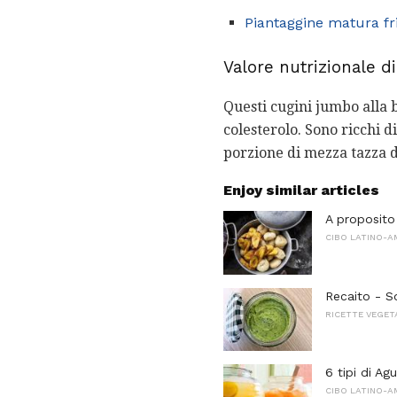
Piantaggine matura fri
Valore nutrizionale d
Questi cugini jumbo alla 
colesterolo. Sono ricchi d
porzione di mezza tazza di
Enjoy similar articles
A proposito
CIBO LATINO-
Recaito - S
RICETTE VEGET
6 tipi di Ag
CIBO LATINO-