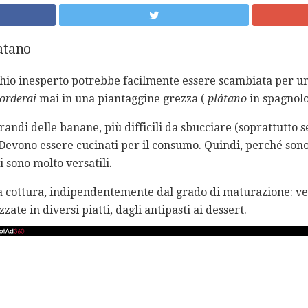
atano
chio inesperto potrebbe facilmente essere scambiata per 
orderai
mai in una piantaggine grezza (
plátano
in spagnolo)
andi delle banane, più difficili da sbucciare (soprattutto 
evono essere cucinati per il consumo. Quindi, perché sono 
i sono molto versatili.
 cottura, indipendentemente dal grado di maturazione: verd
ate in diversi piatti, dagli antipasti ai dessert.