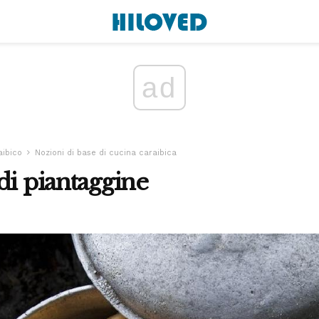
ad
aibico
Nozioni di base di cucina caraibica
di piantaggine