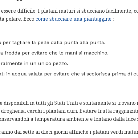
essere difficile. I platani maturi si sbucciano facilmente, 
 da pelare. Ecco
come sbucciare una piantaggine
:
o per tagliare la pelle dalla punta alla punta.
ua fredda per evitare che le mani si macchino.
teralmente in un unico pezzo.
ati in acqua salata per evitare che si scolorisca prima di c
disponibili in tutti gli Stati Uniti e solitamente si trovano 
drogheria, cerchi i plantani duri. Evitare frutta raggrinzit
onservandoli a temperatura ambiente e lontano dalla luce s
vorranno dai sette ai dieci giorni affinché i platani verdi m