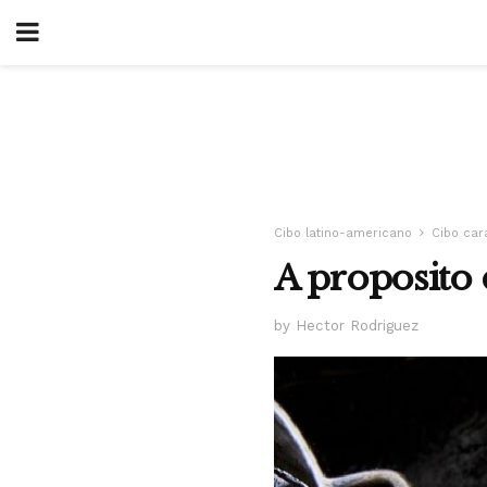
Cibo latino-americano
Cibo car
A proposito 
by Hector Rodriguez