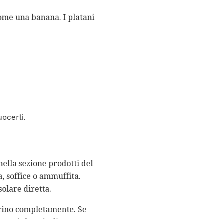
come una banana. I platani
uocerli.
nella sezione prodotti del
a, soffice o ammuffita.
olare diretta.
aturino completamente. Se