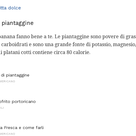
tta dolce
i piantaggine
banana fanno bene a te. Le piantaggine sono povere di grass
i carboidrati e sono una grande fonte di potassio, magnesio
 platani cotti contiene circa 80 calorie.
 di piantaggine
AMERICANO
ofrito portoricano
ALI
ua Fresca e come farli
AMERICANO