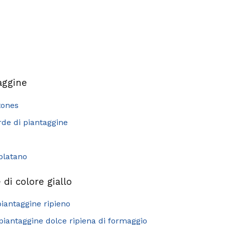
taggine
tones
rde di piantaggine
 platano
 di colore giallo
iantaggine ripieno
i piantaggine dolce ripiena di formaggio