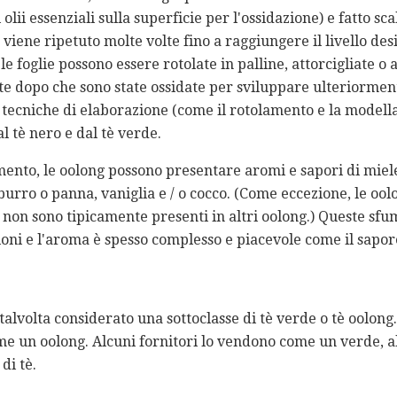
lii essenziali sulla superficie per l'ossidazione) e fatto sca
viene ripetuto molte volte fino a raggiungere il livello des
e foglie possono essere rotolate in palline, attorcigliate o
te dopo che sono state ossidate per sviluppare ulteriorment
ri tecniche di elaborazione (come il rotolamento e la modell
l tè nero e dal tè verde.
ento, le oolong possono presentare aromi e sapori di miele, 
no, burro o panna, vaniglia e / o cocco. (Come eccezione, le o
e non sono tipicamente presenti in altri oolong.) Queste s
ioni e l'aroma è spesso complesso e piacevole come il sapor
alvolta considerato una sottoclasse di tè verde o tè oolong.
e un oolong. Alcuni fornitori lo vendono come un verde, al
di tè.