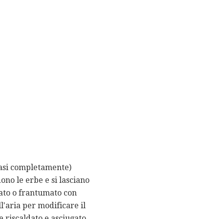
quasi completamente)
ono le erbe e si lasciano
lato o frantumato con
l'aria per modificare il
e riscaldato e asciugato