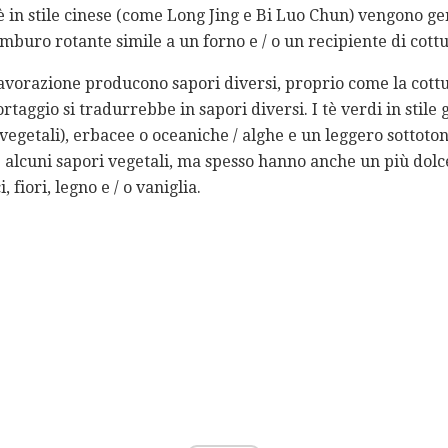
tè in stile cinese (come Long Jing e Bi Luo Chun) vengono g
mburo rotante simile a un forno e / o un recipiente di cott
lavorazione producono sapori diversi, proprio come la cottu
ortaggio si tradurrebbe in sapori diversi. I tè verdi in stil
(vegetali), erbacee o oceaniche / alghe e un leggero sottoto
e alcuni sapori vegetali, ma spesso hanno anche un più dolce
 fiori, legno e / o vaniglia.