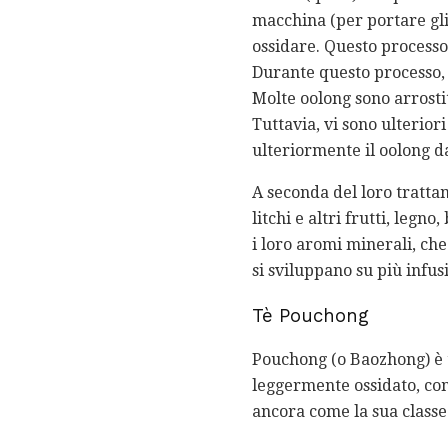
macchina (per portare gli o
ossidare. Questo processo 
Durante questo processo, l
Molte oolong sono arrosti
Tuttavia, vi sono ulterio
ulteriormente il oolong da
A seconda del loro trattam
litchi e altri frutti, leg
i loro aromi minerali, ch
si sviluppano su più infus
Tè Pouchong
Pouchong (o Baozhong) è t
leggermente ossidato, com
ancora come la sua classe 