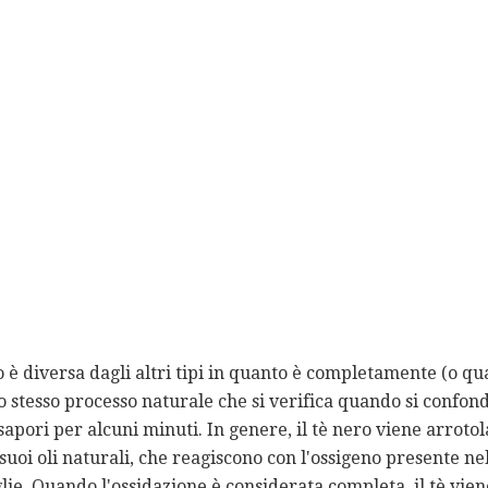
o è diversa dagli altri tipi in quanto è completamente (o 
lo stesso processo naturale che si verifica quando si confond
sapori per alcuni minuti. In genere, il tè nero viene arroto
suoi oli naturali, che reagiscono con l'ossigeno presente nel
lie. Quando l'ossidazione è considerata completa, il tè vien