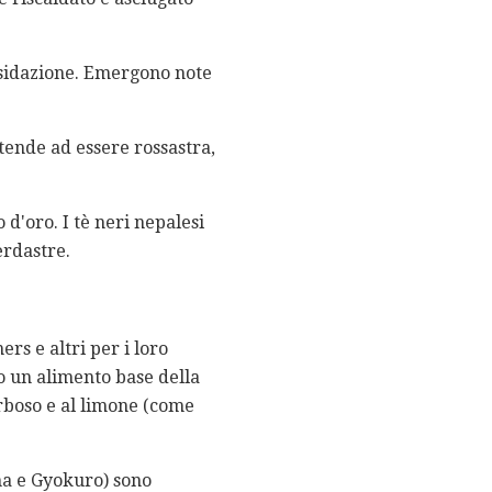
ossidazione. Emergono note
 tende ad essere rossastra,
d'oro. I tè neri nepalesi
erdastre.
s e altri per i loro
 un alimento base della
erboso e al limone (come
cha e Gyokuro) sono