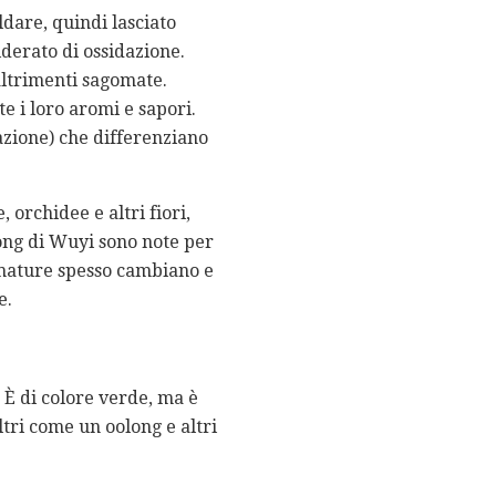
ldare, quindi lasciato
iderato di ossidazione.
 altrimenti sagomate.
e i loro aromi e sapori.
azione) che differenziano
orchidee e altri fiori,
olong di Wuyi sono note per
fumature spesso cambiano e
e.
 È di colore verde, ma è
tri come un oolong e altri