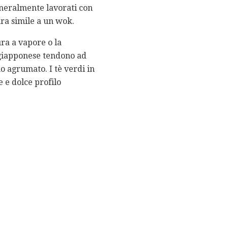
eneralmente lavorati con
ura simile a un wok.
ra a vapore o la
e giapponese tendono ad
no agrumato. I tè verdi in
 e dolce profilo