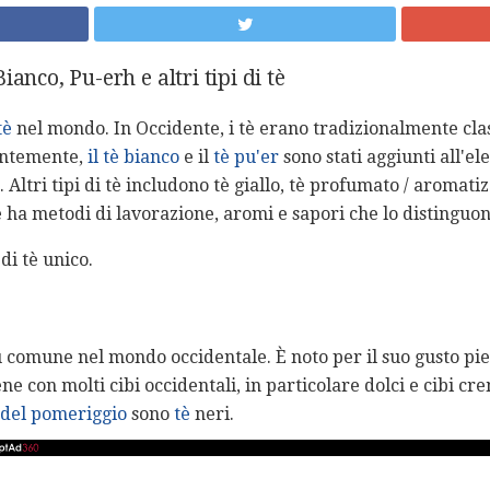
anco, Pu-erh e altri tipi di tè
tè
nel mondo. In Occidente, i tè erano tradizionalmente cla
entemente,
il tè bianco
e il
tè
pu'er
sono stati aggiunti all'el
 Altri tipi di tè includono tè giallo, tè profumato / aromatiz
è ha metodi di lavorazione, aromi e sapori che lo distinguon
di tè unico.
 più comune nel mondo occidentale. È noto per il suo gusto pi
ne con molti cibi occidentali, in particolare dolci e cibi cr
è del pomeriggio
sono
tè
neri.