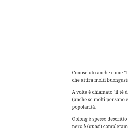
Conosciuto anche come "tè
che attira molti buongustai
A volte è chiamato "il tè 
(anche se molti pensano e
popolarità.
Oolong è spesso descritto c
nero è (quasi) completame